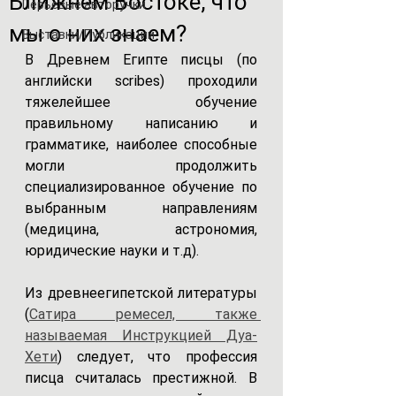
Ближнем Востоке, что
Перьевые авторучки
мы о них знаем?
Выставки/Публикации
В Древнем Египте писцы (по 
английски scribes) проходили 
тяжелейшее обучение 
правильному написанию и 
грамматике, наиболее способные 
могли продолжить 
специализированное обучение по 
выбранным направлениям 
(медицина, астрономия, 
юридические науки и т.д). 
Из древнеегипетской литературы 
(
Сатира ремесел, также 
называемая Инструкцией Дуа-
Хети
) следует, что профессия 
писца считалась престижной. В 