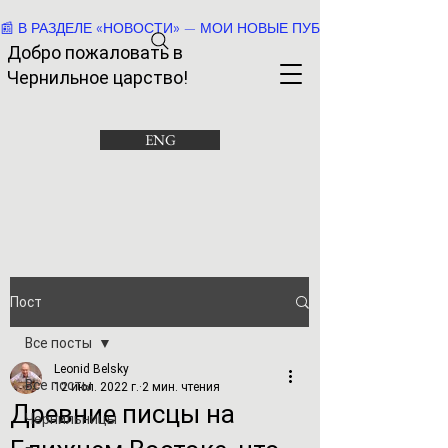
📰 В РАЗДЕЛЕ «НОВОСТИ» — МОИ НОВЫЕ ПУБЛИКАЦИИ И РАССК
Добро пожаловать в
Че
рнильное царство!
ENG
Пост
Все посты
Leonid Belsky
Все посты
12 июл. 2022 г.
2 мин. чтения
Древние писцы на
Чернильницы