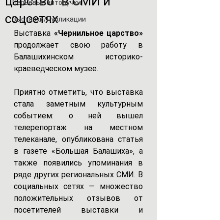
царство" в СМИ и
Перьевые авторучки
соцсетях
Выставки/Публикации
Выставка 
«Чернильное царство» 
продолжает свою работу в 
Балашихинском историко-
краеведческом музее.
Приятно отметить, что выставка 
стала заметным культурным 
событием: о ней вышел 
телерепортаж на местном 
телеканале, опубликована статья 
в газете «Большая Балашиха», а 
также появились упоминания в 
ряде других региональных СМИ. В 
социальных сетях — множество 
положительных отзывов от 
посетителей выставки и 