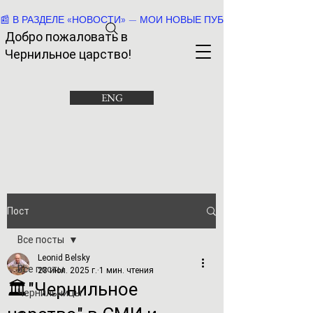
📰 В РАЗДЕЛЕ «НОВОСТИ» — МОИ НОВЫЕ ПУБЛИКАЦИИ И РАССК
Добро пожаловать в
Че
рнильное царство!
ENG
Пост
Все посты
Leonid Belsky
Все посты
28 июл. 2025 г.
1 мин. чтения
🏛️"Чернильное
Чернильницы