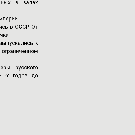
ных в залах 
империи
сь в СССР От 
учки
ыпускались к 
ограниченном 
ры русского 
0-х годов до 