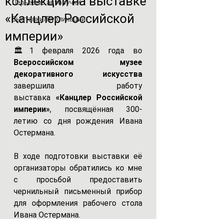
коллекции на выставке
Перьевые авторучки
«Канцлер Российской
Выставки/Публикации
империи»
🏛️
1 февраля 2026 года во 
Всероссийском музее 
декоративного искусства
завершила работу 
выставка
 «Канцлер Российской 
империи»
, посвящённая 300-
летию со дня рождения Ивана 
Остермана.
В ходе подготовки выставки её 
организаторы обратились ко мне 
с просьбой предоставить 
чернильный письменный прибор 
для оформления рабочего стола 
Ивана Остермана.