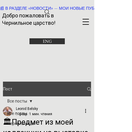
📰 В РАЗДЕЛЕ «НОВОСТИ» — МОИ НОВЫЕ ПУБЛИКАЦИИ И РАССК
Добро пожаловать в
Че
рнильное царство!
ENG
Пост
Все посты
Leonid Belsky
Все посты
1 февр.
1 мин. чтения
🏛️Предмет из моей
Чернильницы