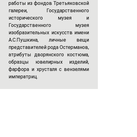
работы из фондов Третьяковской 
галереи, Государственного 
исторического музея и 
Государственного музея 
изобразительных искусств имени 
А.С.Пушкина, личные вещи 
представителей рода Остерманов, 
атрибуты дворянского костюма, 
образцы ювелирных изделий, 
фарфора и хрусталя с вензелями 
императриц. 
Известный российский дипломат, 
Иван Остерман участвовал в 
заключении морских конвенций 
Российской империи с 
государствами, поддержавшими 
Декларацию 
императрицы Екатерины II о 