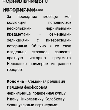
чернильницы с
Перьевые авторучки
историями
Выставки/Публикации
За последние месяцы моя 
коллекция пополнилась 
несколькими чернильными 
предметами - семейными 
реликвиями с интересными 
историями. Обычно я со слов 
владельца стараюсь записать 
краткую историю предмета. 
Несколько примеров из разных 
городов:
Коломна 
– Семейная реликвия. 
Изящная фарфоровая 
чернильница, подаренная купцу 
Ивану Николаевичу Колобкову 
французскими партнерами: 