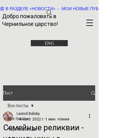
📰 В РАЗДЕЛЕ «НОВОСТИ» — МОИ НОВЫЕ ПУБЛИКАЦИИ И РАССК
Добро пожаловать в
Че
рнильное царство!
ENG
Пост
Все посты
Leonid Belsky
Все посты
14 нояб. 2022 г.
1 мин. чтения
Семейные реликвии -
Чернильницы