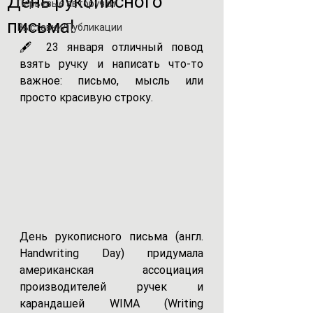
День рукописного
Перьевые авторучки
письма!
Выставки/Публикации
🖋 23 января отличный повод 
взять ручку и написать что-то 
важное: письмо, мысль или 
просто красивую строку.
День рукописного письма (англ. 
Handwriting Day) п
ридумала 
американская ассоциация 
производителей ручек и 
карандашей WIMA (Writing 