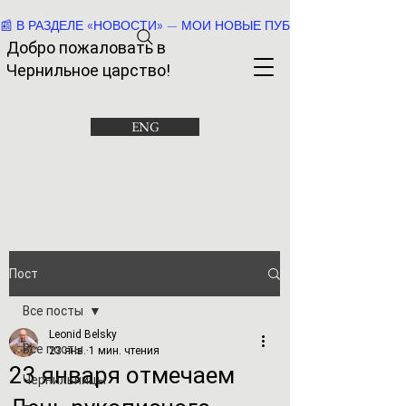
📰 В РАЗДЕЛЕ «НОВОСТИ» — МОИ НОВЫЕ ПУБЛИКАЦИИ И РАССК
Добро пожаловать в
Че
рнильное царство!
ENG
Пост
Все посты
Leonid Belsky
Все посты
23 янв.
1 мин. чтения
23 января отмечаем
Чернильницы