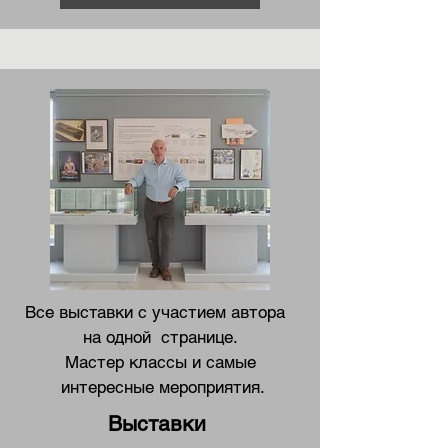
Все выставки с участием автора
на одной
странице.
Мастер классы и самые
интересные мероприятия.​
Выставки