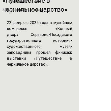
«Путешествие в
Перьевые авторучки
чернильное царство»
Выставки/Публикации
22 февраля 2025 года в 
музейном 
комплексе «Конный 
двор» Сергиево-Посадского 
государственного историко-
художественного музея-
заповедника прошел финисаж 
выставки «Путешествие в 
чернильное царство».