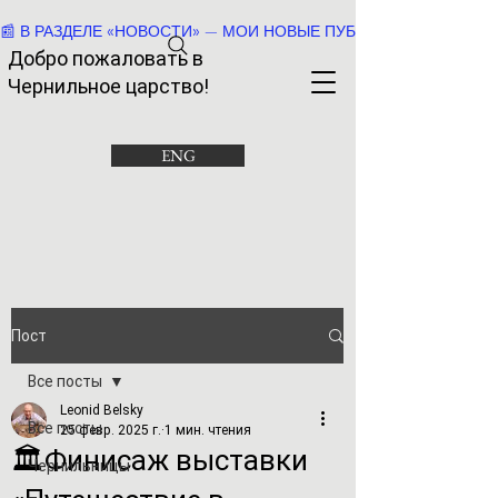
📰 В РАЗДЕЛЕ «НОВОСТИ» — МОИ НОВЫЕ ПУБЛИКАЦИИ И РАССК
Добро пожаловать в
Че
рнильное царство!
ENG
Пост
Все посты
Leonid Belsky
Все посты
25 февр. 2025 г.
1 мин. чтения
🏛️Финисаж выставки
Чернильницы