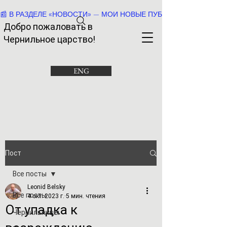
📰 В РАЗДЕЛЕ «НОВОСТИ» — МОИ НОВЫЕ ПУБЛИКАЦИИ И РАССК
Добро пожаловать в
Че
рнильное царство!
ENG
Пост
Все посты
Leonid Belsky
Все посты
4 окт. 2023 г.
5 мин. чтения
От упадка к
Чернильницы