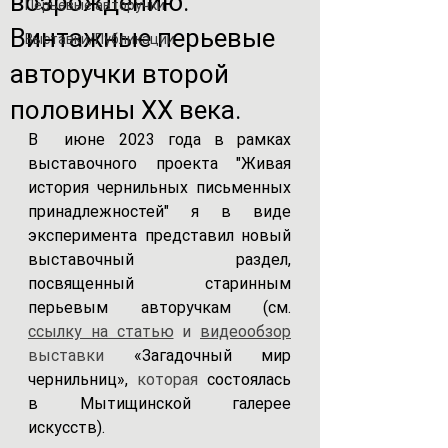
возрождению.
Перьевые авторучки
Винтажные перьевые
Выставки/Публикации
авторучки второй
половины XX века.
В  июне 2023 года в рамках 
выставочного проекта "Живая 
история чернильных письменных 
принадлежностей" я в виде 
эксперимента представил новый 
выставочный раздел, 
посвященный старинным 
перьевым авторучкам (см. 
ссылку на статью
 и 
видеообзор
выставки 
«Загадочный мир 
чернильниц», 
которая 
состоялась 
в Мытищинской галерее 
искусств).