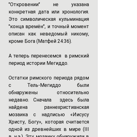
"Откровении" не указана 
конкретная дата или хронология. 
Это символическая кульминация 
"конца времён", и точный момент 
описан как неведомый никому, 
кроме Бога (Матфей 24:36).
А теперь перенесемся  в римский 
период истории Мегиддо. 
Остатки римского периода рядом 
с Тель-Мегиддо были 
обнаружены относительно 
недавно. Сначала  здесь была 
найдена раннехристианская 
мозаика с надписью «Иисусу 
Христу, Богу», которая считается 
одной из древнейших в мире (III 
в. н.э.). Эту мозаику обнаружили в 