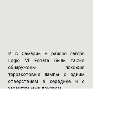
И в Самарии, и районе лагеря 
Legio VI Ferrata были также 
обнаружены похожие 
терракотовые лампы с одним 
отверствием в середине и с 
характерными декором.
В заключении - небольшой 
рассказ о том, как одна из этих 
масляных ламп могла оказаться в 
Мегиддо.