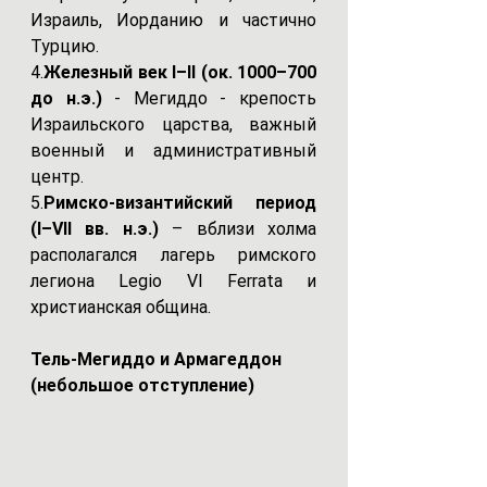
Израиль, Иорданию и частично 
Турцию.
4.
Железный век I–II (ок. 1000–700 
до н.э.)
 - Мегиддо - крепость 
Израильского царства, важный 
военный и административный 
центр.
5.
Римско-византийский период 
(I–VII вв. н.э.)
 – вблизи холма 
располагался лагерь римского 
легиона Legio VI Ferrata и 
христианская община.
Тель-Мегиддо и Армагеддон 
(небольшое отступление)