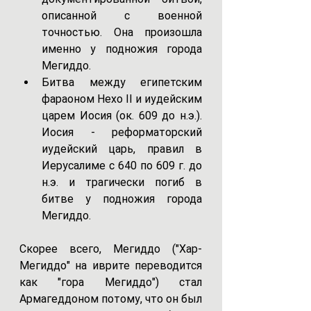
описанной с военной 
точностью. Она произошла 
именно у подножия города 
Мегиддо.
Битва между египетским 
фараоном Нехо II и иудейским 
царем Иосия (ок. 609 до н.э.). 
Иосия - реформаторский 
иудейский царь, правил в 
Иерусалиме с 640 по 609 г. до 
н.э. и трагически погиб в 
битве у подножия города 
Мегиддо.
Скорее всего, Мегиддо ("Хар-
Мегиддо" на иврите переводится 
как "гора Мегиддо") стал 
Армагеддоном потому, что он был 