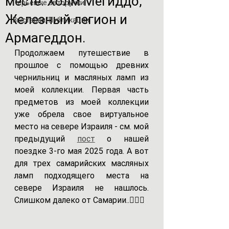
месте. Холм Мегиддо,
Перьевые авторучки
Железный легион и
Выставки/Публикации
Армагеддон.
Продолжаем путешествие в 
прошлое с помощью древних 
чернильниц и масляных ламп из 
моей коллекции. Первая часть 
предметов из моей коллекции 
уже обрела свое виртуальное 
место на севере Израиля - см. мой 
предыдущий 
пост
 о нашей 
поездке 3-го мая 2025 года. А вот 
для трех самарийских масляных 
ламп подходящего места на 
севере Израиля не нашлось. 
Слишком далеко от Самарии..🤷🏻‍♂️