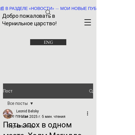
📰 В РАЗДЕЛЕ «НОВОСТИ» — МОИ НОВЫЕ ПУБЛИКАЦИИ И РАССК
Добро пожаловать в
Че
рнильное царство!
ENG
Пост
Все посты
Leonid Belsky
Все посты
11 мая 2025 г.
5 мин. чтения
Пять эпох в одном
Чернильницы