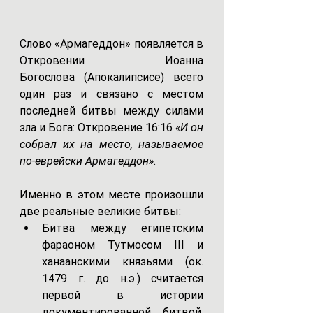
Слово «Армагеддон» появляется в 
Откровении Иоанна 
Богослова (Апокалипсисе) всего 
один раз и связано с местом 
последней битвы между силами 
зла и Бога: Откровение 16:16 
«И он 
собрал их на место, называемое 
по-еврейски Армагеддон».
Именно в этом месте произошли 
две реальные великие битвы:
Битва между египетским 
фараоном Тутмосом III и 
ханаанскими князьями (ок. 
1479 г. до н.э.) считается 
первой в истории 
документированной битвой, 